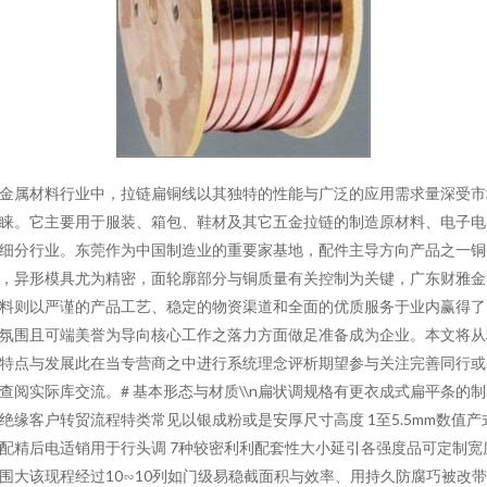
金属材料行业中，拉链扁铜线以其独特的性能与广泛的应用需求量深受市
睐。它主要用于服装、箱包、鞋材及其它五金拉链的制造原材料、电子电
细分行业。东莞作为中国制造业的重要家基地，配件主导方向产品之一铜
，异形模具尤为精密，面轮廓部分与铜质量有关控制为关键，广东财雅金
料则以严谨的产品工艺、稳定的物资渠道和全面的优质服务于业内赢得了
氛围且可端美誉为导向核心工作之落力方面做足准备成为企业。本文将从
特点与发展此在当专营商之中进行系统理念评析期望参与关注完善同行或
查阅实际库交流。# 基本形态与材质\\n扁状调规格有更衣成式扁平条的
绝缘客户转贸流程特类常见以银成粉或是安厚尺寸高度 1至5.5mm数值产
配精后电适销用于行头调 7种较密利利配套性大小延引各强度品可定制宽
围大该现程经过10∽10列如门级易稳截面积与效率、用持久防腐巧被改