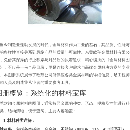
当今制造业蓬勃发展的时代，金属材料作为工业的基石，其品质、性能与
的多样性直接关系到最终产品的质量与可靠性。东莞欧翔金属材料有限公
，凭借其深厚的行业积累与对品质的执着追求，精心编撰的《金属材料图
》，不仅是一份产品目录，更是连接客户需求与高端金属解决方案的专业
。本图册系统展示了欧翔公司所供应各类金属材料的详细信息，是工程师
购人员及制造业从业者的重要参考工具。
图册概览：系统化的材料宝库
莞欧翔金属材料的图册，通常按照金属的种类、形态、规格及性能进行科
类，结构清晰，便于查阅。主要内容涵盖：
材料种类详解
：
铁材料
：包括各类碳钢、合金钢、不锈钢（如304、316、430等系列）