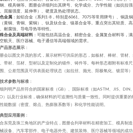
钢、模具钢等。图册会详细列出其牌号、化学成分、力学性能（如抗拉强
、屈服强度、延伸率）、硬度及热处理状态。
色金属
：如铝合金（系列1-8，特别是6061、7075等常用牌号）、铜及
（黄铜、青铜、紫铜）、钛及钛合金、镍基合金等。重点突出其轻质、高
、耐腐蚀、导电导热等特性。
殊合金及高端材料
：可能包括高温合金、精密合金、金属复合材料等，满
空航天、医疗器械、电子通信等高端领域的需求。
产品形态展示
：
册会以图文并茂的形式，展示材料可供应的形态，如板材、棒材、管材、
、带材、箔材、型材以及定制化的锻件、铸件等。每种形态都附有标准尺
围、公差范围及可供表面处理状态（如拉丝、抛光、阳极氧化、镀层等）
技术参数与标准
：
细列明产品所符合的国家标准（GB）、国际标准（如ASTM、JIS、DIN
SO）以及行业标准，确保材料的可追溯性与质量一致性。同时提供重要的
性能数据（密度、熔点、热膨胀系数等）和化学性能说明。
典型应用案例
：
合东莞及珠三角地区的产业特点，图册会列举材料在精密加工、模具制造
械设备、汽车零部件、电子电器外壳、建筑装饰、医疗器械等领域的成功