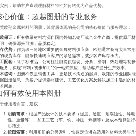
实例，帮助客户直观理解材料特性如何转化为产品优势。
核心价值：超越图册的专业服务
莞欧翔金属材料的图册，其背后体现的是公司的核心价值与服务理念：
质保证
：所有收录材料均源自国内外知名钢厂或合金生产商，提供原厂材
明，确保源头可溯，品质稳定。
存优势
：作为珠三角地区重要的金属材料供应商，欧翔通常备有大量常用
的现货库存，能够快速响应客户的紧急需求，减少客户库存压力。
工配套
：除了标准品，公司往往能提供锯切、分条、磨削、热处理等初步
服务，实现“材料+初步加工”的一站式供应，帮助客户提升生产效率。
术咨询
：图册不仅是销售工具，更是技术沟通的起点。欧翔的专业团队能
据图册信息，为客户提供选材建议、工艺优化方案及解决加工中遇到的材
术问题。
如何有效使用本图册
于使用者而言，建议：
明确需求
：根据产品设计的技术要求（强度、硬度、耐腐蚀性、导电
性、重量等）、加工工艺（车、铣、冲压、焊接等）及成本预算进行
步筛选。
按图索骥
：利用图册的分类索引，快速定位潜在适用的材料大类与具