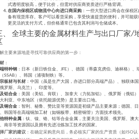
式透明度较高，便于比价，但需对供应商资质进行严格背调。
在国内保税区或物流中心向进口商采购
：一些大型进口商会在保税区
备有现货库存。客户可以看货采购，享受快速提货的便利，并可能获
更灵活的支付方式，但价格通常已包含其利润与仓储成本。
三、 全球主要的金属材料生产与出口厂家/
区
解主要来源地是寻找可靠供应商的第一步：
材
：
端特种钢
：日本（新日铁住金、JFE）、德国（蒂森克虏伯、迪林格）、
（SSAB）、韩国（浦项制铁）等。
宗板材与长材
：中国（虽是生产大国，亦进口部分高端产品）、独联体国
俄罗斯、乌克兰）、印度等。
及铝合金
：美国（美铝、肯联）、加拿大（力拓加铝）、俄罗斯（俄铝）
大利亚、中东地区（依托能源优势）是主要出口地。
及铜合金
：智利、秘鲁、赞比亚等资源国是初级产品主要来源；德国、日
、韩国等在高端铜加工材（如铜板带、精密铜管）方面技术领先。
他特种金属
：钛、镍、铬、钴等合金金属，主要关注美国、俄罗斯、澳大
、南非等资源国以及拥有先进冶炼加工技术的国家。
择厂家的建议
：在确定采购意向后，务必核实厂家的生产资质（如ISO认