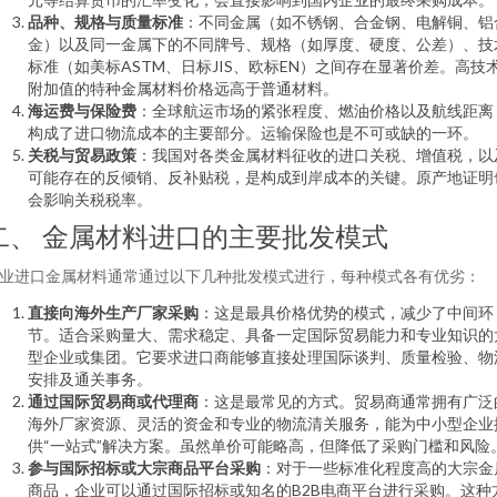
品种、规格与质量标准
：不同金属（如不锈钢、合金钢、电解铜、铝
金）以及同一金属下的不同牌号、规格（如厚度、硬度、公差）、技
标准（如美标ASTM、日标JIS、欧标EN）之间存在显著价差。高技
附加值的特种金属材料价格远高于普通材料。
海运费与保险费
：全球航运市场的紧张程度、燃油价格以及航线距离
构成了进口物流成本的主要部分。运输保险也是不可或缺的一环。
关税与贸易政策
：我国对各类金属材料征收的进口关税、增值税，以
可能存在的反倾销、反补贴税，是构成到岸成本的关键。原产地证明
会影响关税税率。
二、 金属材料进口的主要批发模式
业进口金属材料通常通过以下几种批发模式进行，每种模式各有优劣：
直接向海外生产厂家采购
：这是最具价格优势的模式，减少了中间环
节。适合采购量大、需求稳定、具备一定国际贸易能力和专业知识的
型企业或集团。它要求进口商能够直接处理国际谈判、质量检验、物
安排及通关事务。
通过国际贸易商或代理商
：这是最常见的方式。贸易商通常拥有广泛
海外厂家资源、灵活的资金和专业的物流清关服务，能为中小型企业
供“一站式”解决方案。虽然单价可能略高，但降低了采购门槛和风险
参与国际招标或大宗商品平台采购
：对于一些标准化程度高的大宗金
商品，企业可以通过国际招标或知名的B2B电商平台进行采购。这种