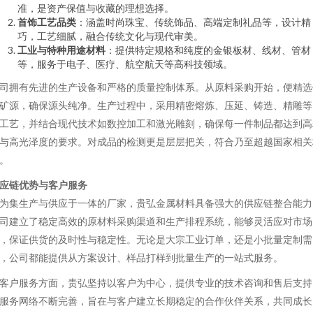
准，是资产保值与收藏的理想选择。
首饰工艺品类
：涵盖时尚珠宝、传统饰品、高端定制礼品等，设计精
巧，工艺细腻，融合传统文化与现代审美。
工业与特种用途材料
：提供特定规格和纯度的金银板材、线材、管材
等，服务于电子、医疗、航空航天等高科技领域。
司拥有先进的生产设备和严格的质量控制体系。从原料采购开始，便精选
矿源，确保源头纯净。生产过程中，采用精密熔炼、压延、铸造、精雕等
工艺，并结合现代技术如数控加工和激光雕刻，确保每一件制品都达到高
与高光泽度的要求。对成品的检测更是层层把关，符合乃至超越国家相关
。
应链优势与客户服务
为集生产与供应于一体的厂家，贵弘金属材料具备强大的供应链整合能力
司建立了稳定高效的原材料采购渠道和生产排程系统，能够灵活应对市场
，保证供货的及时性与稳定性。无论是大宗工业订单，还是小批量定制需
，公司都能提供从方案设计、样品打样到批量生产的一站式服务。
客户服务方面，贵弘坚持以客户为中心，提供专业的技术咨询和售后支持
服务网络不断完善，旨在与客户建立长期稳定的合作伙伴关系，共同成长